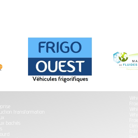
Véhi
l
Froi
eprise
Véhi
uction transformation
Véhi
ux
Froi
ux bachés
Clim
s
Entr
lourd
Rec