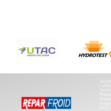
Accuei
L'entr
Constr
Platea
Platea
Hayon
Poids 