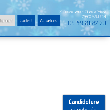
29 Rue de Lattre - Z.I. de la Poterie
79700 MAULEON
tement
Contact
Actualités
05 49 81 82 20
Candidature
spontanée