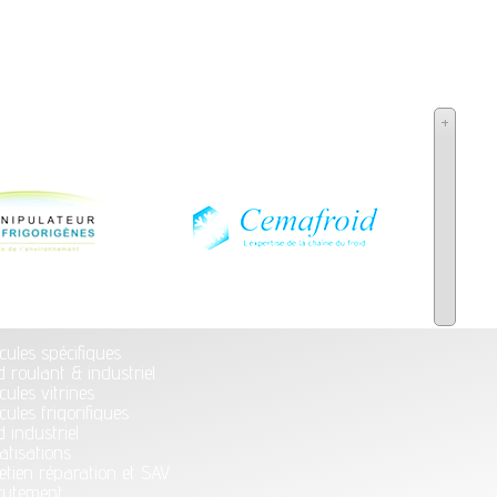
+
cules spécifiques
d roulant & industriel
cules vitrines
cules frigorifiques
d industriel
atisations
etien réparation et SAV
rutement