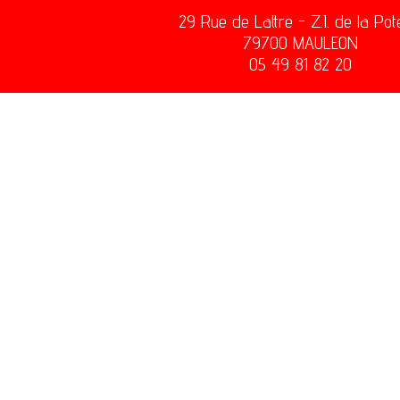
29 Rue de Lattre - Z.I. de la Pot
79700 MAULEON
05 49 81 82 20