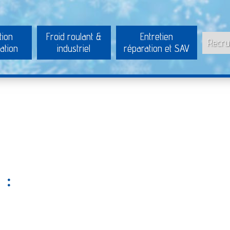
tion
Froid roulant &
Entretien
Recru
ation
industriel
réparation et SAV
 :