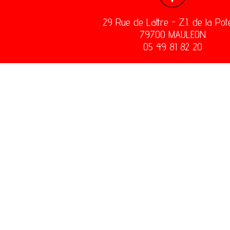
29 Rue de Lattre - Z.I. de la Pot
79700 MAULEON
05 49 81 82 20