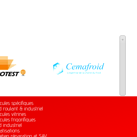
+
cules spécifiques
d roulant & industriel
cules vitrines
cules frigorifiques
d industriel
atisations
etien réparation et SAV