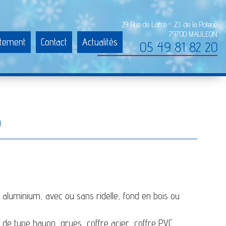
29 Rue de Lattre - Z.I. de la Poterie
79700 MAULEON
tement
Contact
Actualités
05 49 81 82 20
e
r, aluminium, avec ou sans ridelle, fond en bois ou
e type hayon, grues, coffre acier, coffre PVC,