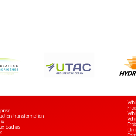
Véhi
l
Froi
eprise
Véhi
uction transformation
Véhi
ux
Froi
ux bachés
Clim
s
Entr