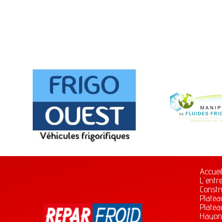
Accuei
L'entr
Constr
Platea
Platea
Hayon