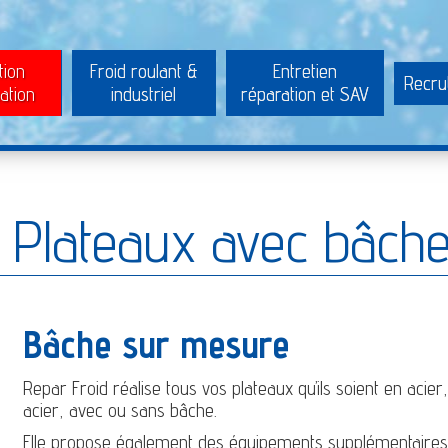
tion
Froid roulant &
Entretien
Recru
ation
industriel
réparation et SAV
Plateaux avec bâch
Bâche sur mesure
Repar Froid réalise tous vos plateaux qu’ils soient en acie
acier, avec ou sans bâche.
Elle propose également des équipements supplémentaires d