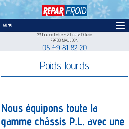
MENU
29 Rue de Lattre - Z.I. de la Poterie
Accueil
L'entreprise
Construction transformation
Froid roulant & industriel
Entretien réparation et SAV
Recrutement
Contact
Actualités
79700 MAULEON
05 49 81 82 20
Poids lourds
Nous équipons toute la
gamme châssis P.L. avec une