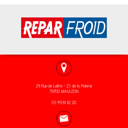
29 Rue de Lattre - Z.I. de la Poterie
79700 MAULEON
05 49 81 82 20