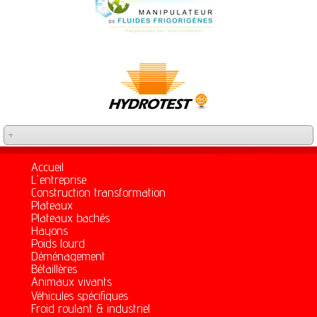
+
Accueil
L'entreprise
Construction transformation
Plateaux
Plateaux bachés
Hayons
Poids lourd
Déménagement
Bétaillères
Animaux vivants
Véhicules spécifiques
Froid roulant & industriel